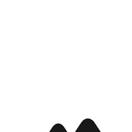
游的原则，在卧龙启动“参与
进，保护，维持和提升卧龙的
参与式的栖息地复原“项目和“
甸和森林野外研究站所支持。
复原项目也将受到”山地营地
学家，学生，和环保志愿者提